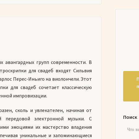
х авангардных групп современности. В
ктроскрипки для свадеб входят Сильвия
арлос Перес-Иньиго на виолончели. Этот
пки для свадеб сочетает классическую
енной импровизации.
азен, сколь и увлекателен, начиная от
Поиск
й передовой электронной музыки. С
кими эмоциями их мастерство владения
спечивая уникальные и запоминающиеся