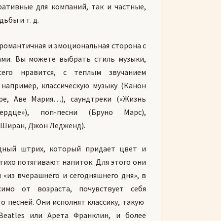
ративные для компаний, так и частные,
ьбы и т. д.
я романтичная и эмоциональная сторона с
ами. Вы можете выбрать стиль музыки,
его нравится, с теплым звучанием
 например, классическую музыку (Канон
ре, Аве Мария…), саундтреки («Жизнь
ердце»), поп-песни (Бруно Марс),
 Ширан, Джон Ледженд).
адный штрих, который придает цвет и
тихо потягивают напиток. Для этого они
 «из вчерашнего и сегодняшнего дня», в
симо от возраста, почувствует себя
песней. Они исполнят классику, такую ​​
Beatles или Арета Франклин, и более