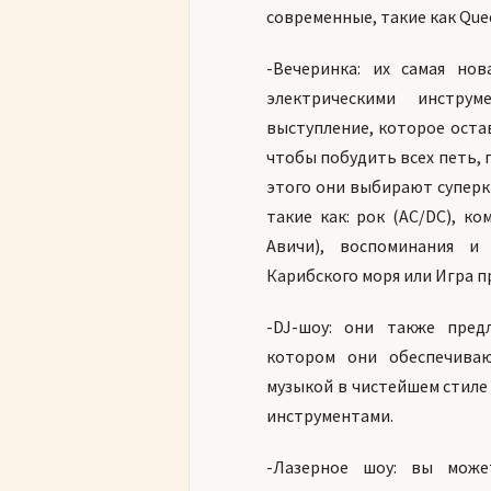
современные, такие как Quee
-Вечеринка: их самая но
электрическими инстру
выступление, которое остав
чтобы побудить всех петь, п
этого они выбирают суперк
такие как: рок (AC/DC), к
Авичи), воспоминания и
Карибского моря или Игра п
-DJ-шоу: они также пред
котором они обеспечива
музыкой в ​​чистейшем стил
инструментами.
-Лазерное шоу: вы може