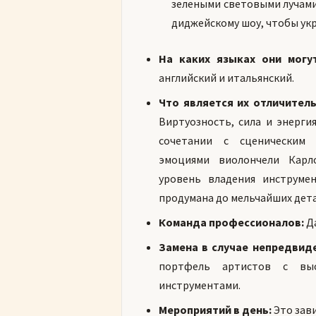
зелеными световыми лучами
диджейскому шоу, чтобы укр
На каких языках они могу
английский и итальянский.
Что является их отличител
Виртуозность, сила и энерги
сочетании с сценическим 
эмоциями виолончели Карл
уровень владения инструме
продумана до мельчайших дета
Команда профессионалов:
Да
Замена в случае непредвид
портфель артистов с вы
инструментами.
Мероприятий в день:
Это зави