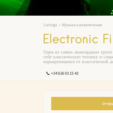
Listings
Mузыка и развлечения
Electronic Fi
Одна из самых авангардных групп 
себе классическую технику и сов
варьирующемся от классической д
+34 626 03 15 43
Отпра