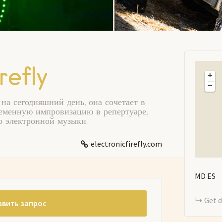
refly
+
−
на сегодняшний день, она сочетает в
ременную импровизацию в репертуаре,
о электронной музыки.
electronicfirefly.com
MD
ES
Get d
вить запрос