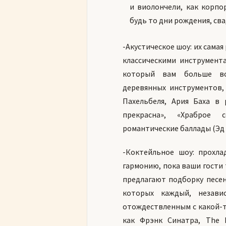
и виолончели, как корпо
будь то дни рождения, свад
-Акустическое шоу: их сама
классическими инструмент
который вам больше вс
деревянных инструментов,
Пахельбеля, Ария Баха в 
прекрасна», «Храброе с
романтические баллады (Эд
-Коктейльное шоу: прохл
гармонию, пока ваши гости 
предлагают подборку песен
которых каждый, незави
отождествленным с какой-то 
как Фрэнк Синатра, The 