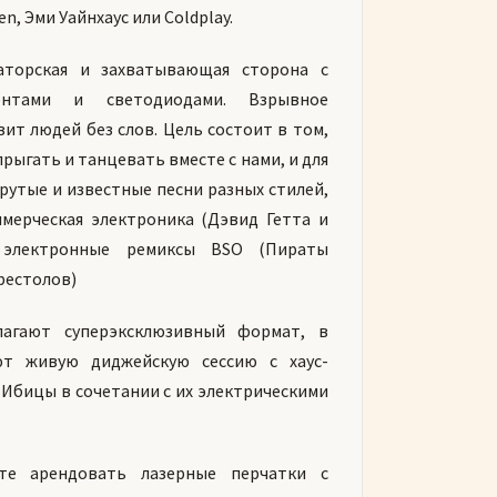
n, Эми Уайнхаус или Coldplay.
ваторская и захватывающая сторона с
ментами и светодиодами. Взрывное
ит людей без слов. Цель состоит в том,
рыгать и танцевать вместе с нами, и для
рутые и известные песни разных стилей,
оммерческая электроника (Дэвид Гетта и
 электронные ремиксы BSO (Пираты
рестолов)
лагают суперэксклюзивный формат, в
ют живую диджейскую сессию с хаус-
е Ибицы в сочетании с их электрическими
те арендовать лазерные перчатки с