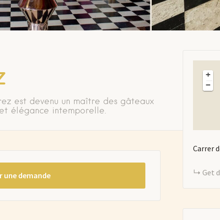
z
+
−
rez est devenu un maître des gâteaux
 et élégance intemporelle.
Carrer d
Get d
r une demande