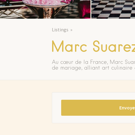
Listings
Marc Suare
Au cœur de la France, Marc Sua
de mariage, alliant art culinaire
Envoye