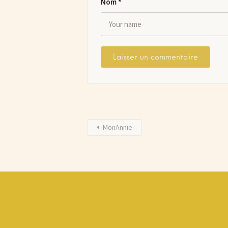
Nom
*
MonAnnie