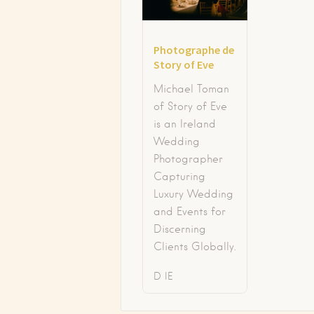
Photographe de
Story of Eve
Michael Toman
of Story of Eve
is an Ireland
Wedding
Photographer
Capturing
Luxury Wedding
and Events for
Discerning
Clients Globally.
D
IE